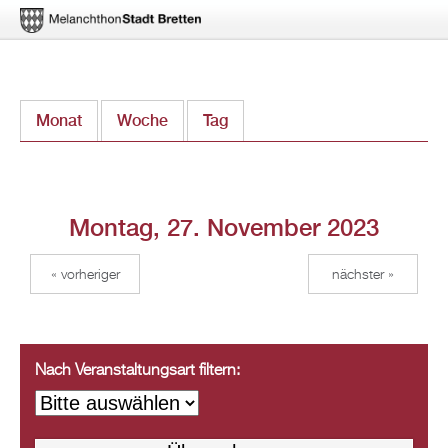
Direkt
Monat
Woche
Tag
(aktiver Reiter)
zum
Inhalt
Montag, 27. November 2023
« vorheriger
nächster »
Nach Veranstaltungsart filtern: