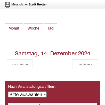
Direkt
Monat
Woche
Tag
(aktiver Reiter)
zum
Inhalt
Samstag, 14. Dezember 2024
« vorheriger
nächster »
Nach Veranstaltungsart filtern: