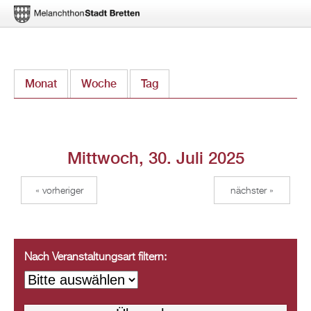
Direkt
Monat
Woche
Tag
(aktiver Reiter)
zum
Inhalt
Mittwoch, 30. Juli 2025
« vorheriger
nächster »
Nach Veranstaltungsart filtern: