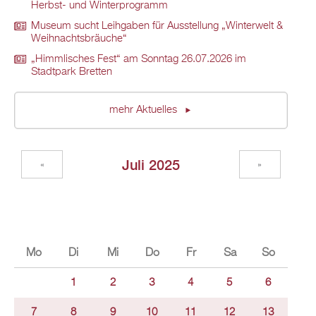
Herbst- und Winterprogramm
Museum sucht Leihgaben für Ausstellung „Winterwelt &
Weihnachtsbräuche“
„Himmlisches Fest“ am Sonntag 26.07.2026 im
Stadtpark Bretten
mehr Aktuelles
Juli 2025
«
»
Mo
Di
Mi
Do
Fr
Sa
So
1
2
3
4
5
6
7
8
9
10
11
12
13