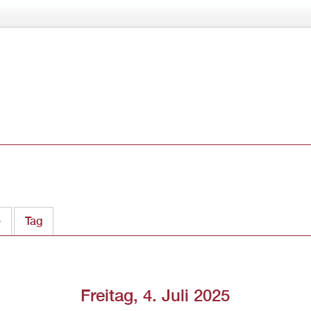
Direkt
zum
Inhalt
e
Tag
(aktiver Reiter)
Freitag, 4. Juli 2025