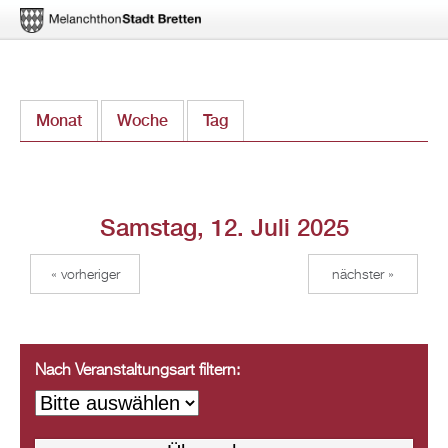
Direkt
Monat
Woche
Tag
(aktiver Reiter)
zum
Inhalt
Samstag, 12. Juli 2025
« vorheriger
nächster »
Nach Veranstaltungsart filtern: