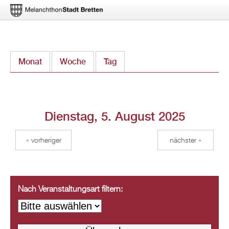
Direkt
Monat
Woche
Tag
(aktiver Reiter)
zum
Inhalt
Dienstag, 5. August 2025
« vorheriger
nächster »
Nach Veranstaltungsart filtern: