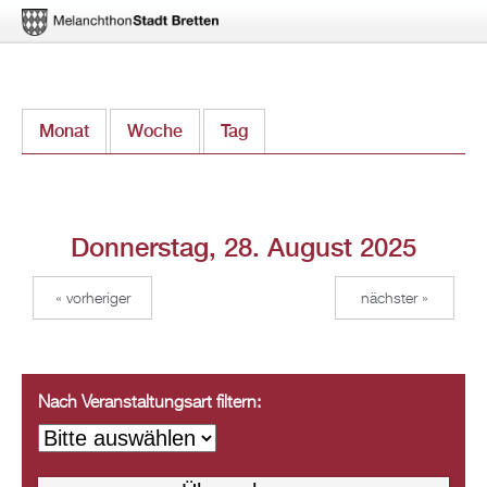
Direkt
Monat
Woche
Tag
(aktiver Reiter)
zum
Inhalt
Donnerstag, 28. August 2025
« vorheriger
nächster »
Nach Veranstaltungsart filtern: