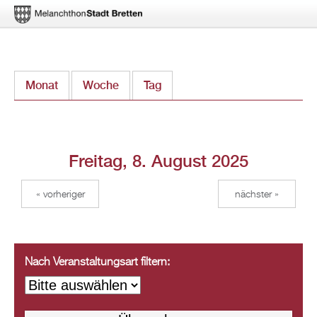
Direkt
Monat
Woche
Tag
(aktiver Reiter)
zum
Inhalt
Freitag, 8. August 2025
« vorheriger
nächster »
Nach Veranstaltungsart filtern: