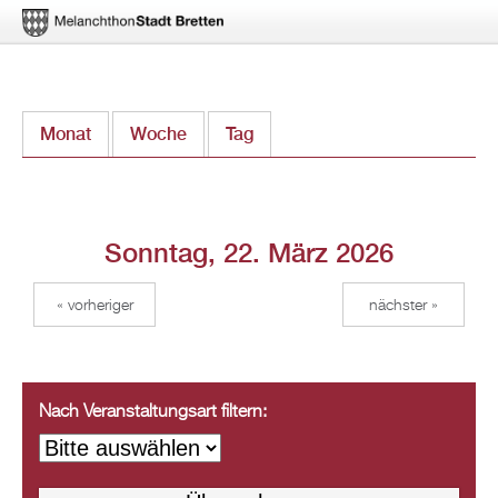
Direkt
Monat
Woche
Tag
(aktiver Reiter)
zum
Inhalt
Sonntag, 22. März 2026
« vorheriger
nächster »
Nach Veranstaltungsart filtern: