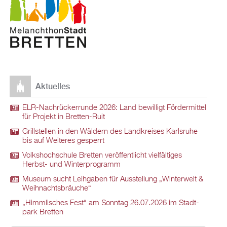
Ak­tu­el­les
ELR-Nach­rü­ck­er­run­de 2026: Land be­wil­ligt För­der­mit­tel
für Pro­jekt in Brett­en-Ruit
Grill­stel­len in den Wäl­dern des Land­krei­ses Karls­ru­he
bis auf Wei­te­res ge­sperrt
Volks­hoch­schu­le Brett­en ver­öf­fent­licht viel­fäl­ti­ges
Herbst- und Win­ter­pro­gramm
Mu­se­um sucht Leih­ga­ben für Aus­stel­lung „Win­ter­welt &
Weih­nachts­bräu­che“
„Himm­li­sches Fest“ am Sonn­tag 26.07.2026 im Stadt­
park Brett­en