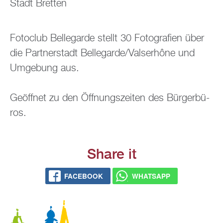
Stadt Brett­en
Fo­to­club Bel­le­gar­de stellt 30 Fo­to­gra­fi­en über
die Part­ner­stadt Bel­le­gar­de/Vals­er­hô­ne und
Um­ge­bung aus.
Ge­öff­net zu den Öff­nungs­zei­ten des Bür­ger­bü­
ros.
Share it
FACE­BOOK
WHATS­APP