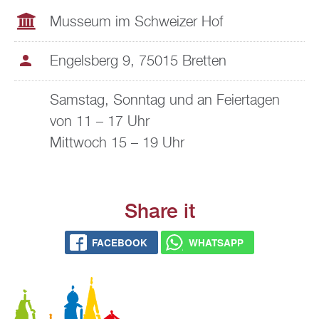
Mus­se­um im Schwei­zer Hof
En­gels­berg 9, 75015 Brett­en
Sams­tag, Sonn­tag und an Fei­er­ta­gen
von 11 – 17 Uhr
Mitt­woch 15 – 19 Uhr
Share it
FACE­BOOK
WHATS­APP