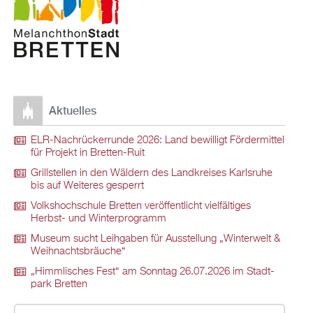
Ak­tu­el­les
ELR-Nach­rü­ck­er­run­de 2026: Land be­wil­ligt För­der­mit­tel
für Pro­jekt in Brett­en-Ruit
Grill­stel­len in den Wäl­dern des Land­krei­ses Karls­ru­he
bis auf Wei­te­res ge­sperrt
Volks­hoch­schu­le Brett­en ver­öf­fent­licht viel­fäl­ti­ges
Herbst- und Win­ter­pro­gramm
Mu­se­um sucht Leih­ga­ben für Aus­stel­lung „Win­ter­welt &
Weih­nachts­bräu­che“
„Himm­li­sches Fest“ am Sonn­tag 26.07.2026 im Stadt­
park Brett­en