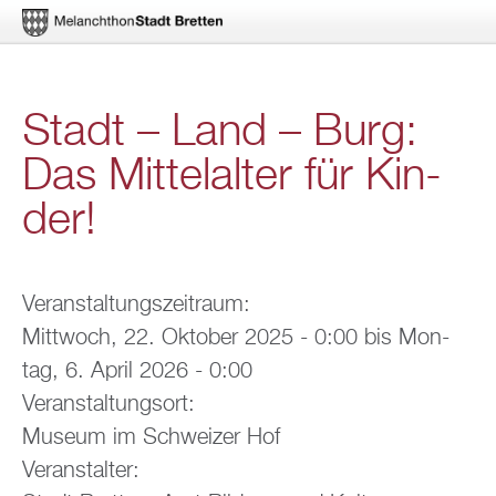
Di­
Stadt – Land – Burg:
rekt
Das Mit­tel­al­ter für Kin­
zum
der!
In­
halt
Ver­an­stal­tungs­zeit­raum:
Mitt­woch, 22. Ok­to­ber 2025 - 0:00
bis
Mon­
tag, 6. April 2026 - 0:00
Ver­an­stal­tungs­ort:
Mu­se­um im Schwei­zer Hof
Ver­an­stal­ter: