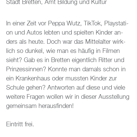
Stadt Brett­en, Amt Bil­dung und Kul­tur
In einer Zeit vor Peppa Wutz, Tik­Tok, Play­sta­ti­
on und Autos leb­ten und spiel­ten Kin­der an­
ders als heute. Doch war das Mit­tel­al­ter wirk­
lich so dun­kel, wie man es häu­fig in Fil­men
sieht? Gab es in Brett­en ei­gent­lich Rit­ter und
Prin­zes­sin­nen? Konn­te man da­mals schon in
ein Kran­ken­haus oder muss­ten Kin­der zur
Schu­le gehen? Ant­wor­ten auf diese und viele
wei­te­re Fra­gen wol­len wir in die­ser Aus­stel­lung
ge­mein­sam her­aus­fin­den!
Ein­tritt frei.