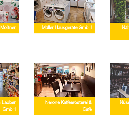
Mößner
Müller Hausgeräte GmbH
Näh
n Lauber
Nerone Kaffeerösterei &
Nüss
GmbH
Café