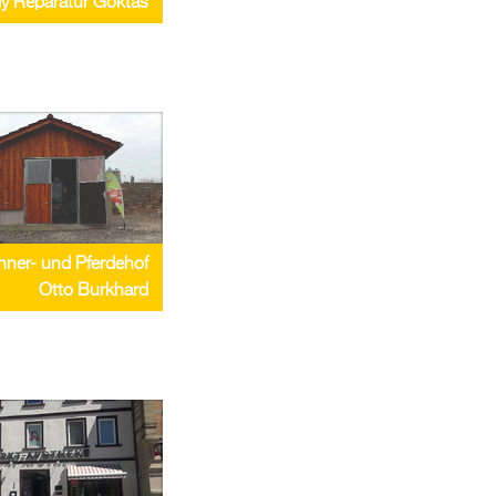
y Reparatur Göktas
ner- und Pferdehof
Otto Burkhard