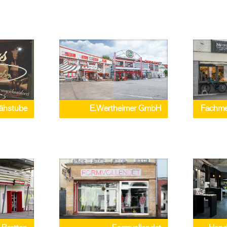
E.Wertheimer GmbH
Fachme
ähstube