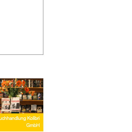
uchhandlung Kolibri
GmbH