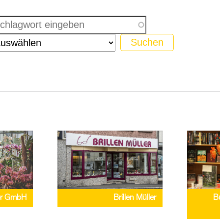
er GmbH
B
Brillen Müller