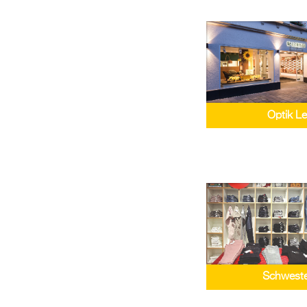
Optik L
Schweste