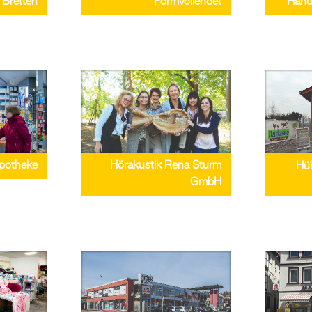
 Bretten
Hand
Formvollendet
potheke
Hörakustik Rena Sturm
Hüh
GmbH