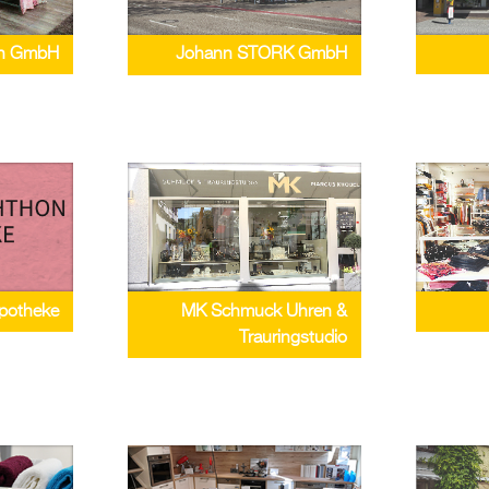
ern GmbH
Johann STORK GmbH
MK Schmuck Uhren &
potheke
Trauringstudio