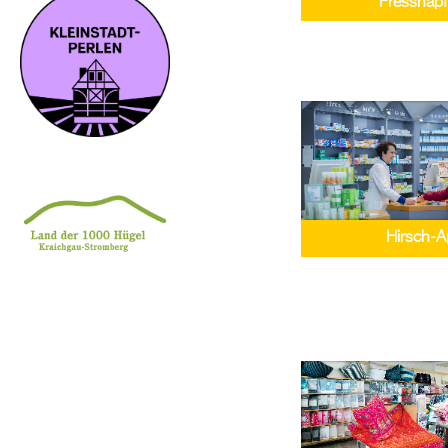
Fressnapf
Hirsch-A