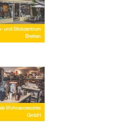
- und Stickzentrum
Bretten
le Wohnaccesoires
GmbH