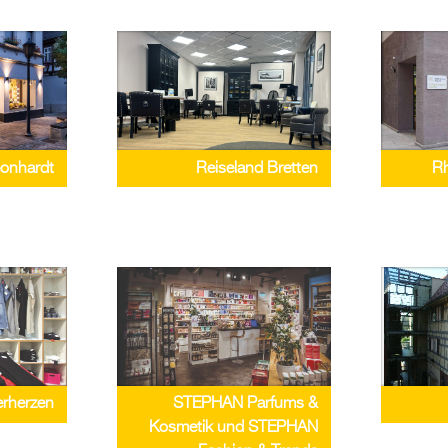
eonhardt
Reiseland Bretten
Rh
rherzen
STEPHAN Parfums &
Kosmetik und STEPHAN