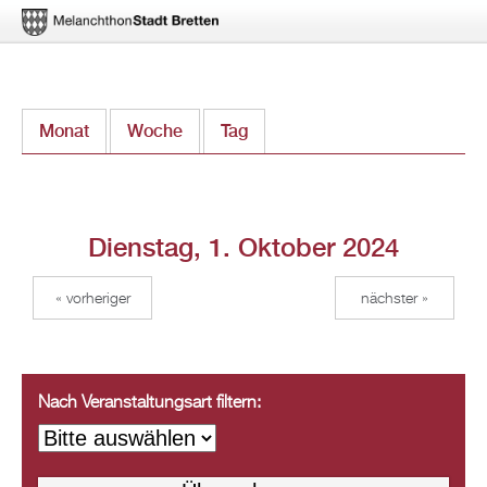
Direkt
Monat
Woche
Tag
(aktiver Reiter)
zum
Inhalt
Dienstag, 1. Oktober 2024
« vorheriger
nächster »
Nach Veranstaltungsart filtern: