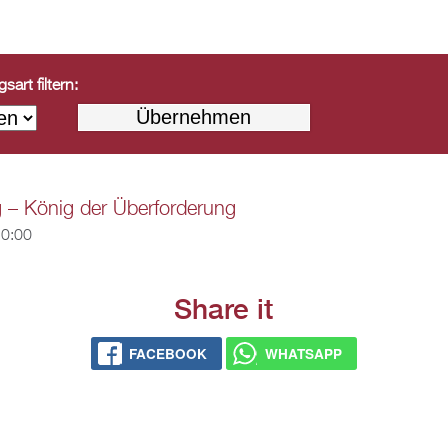
art filtern:
g – König der Überforderung
20:00
Share it
FACEBOOK
WHATSAPP