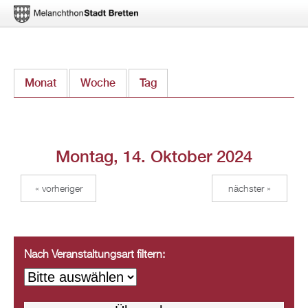
Direkt
Monat
Woche
Tag
(aktiver Reiter)
zum
Inhalt
Montag, 14. Oktober 2024
« vorheriger
nächster »
Nach Veranstaltungsart filtern: