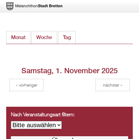
Direkt
Monat
Woche
Tag
(aktiver Reiter)
zum
Inhalt
Samstag, 1. November 2025
« vorheriger
nächster »
Nach Veranstaltungsart filtern: