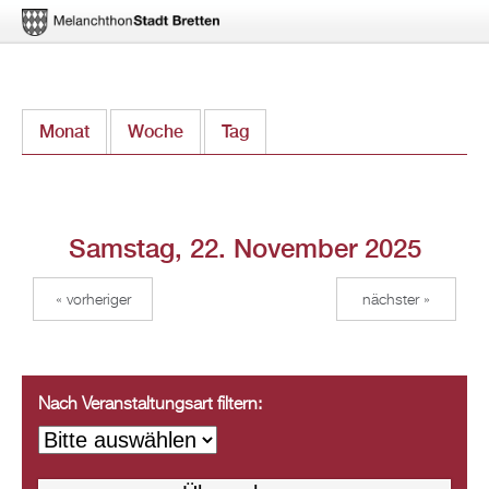
Direkt
Monat
Woche
Tag
(aktiver Reiter)
zum
Inhalt
Samstag, 22. November 2025
« vorheriger
nächster »
Nach Veranstaltungsart filtern: