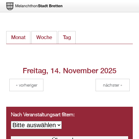
Direkt
Monat
Woche
Tag
(aktiver Reiter)
zum
Inhalt
Freitag, 14. November 2025
« vorheriger
nächster »
Nach Veranstaltungsart filtern: