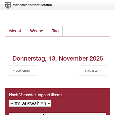
Direkt
Monat
Woche
Tag
(aktiver Reiter)
zum
Inhalt
Donnerstag, 13. November 2025
« vorheriger
nächster »
Nach Veranstaltungsart filtern: