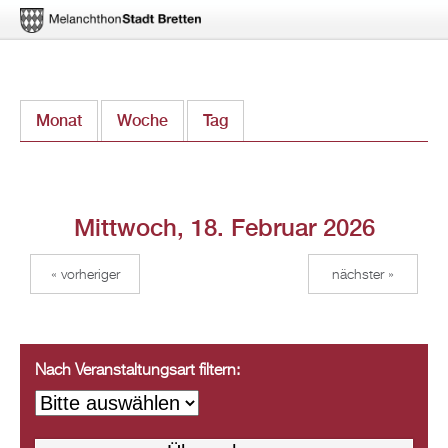
Direkt
Monat
Woche
Tag
(aktiver Reiter)
zum
Inhalt
Mittwoch, 18. Februar 2026
« vorheriger
nächster »
Nach Veranstaltungsart filtern: