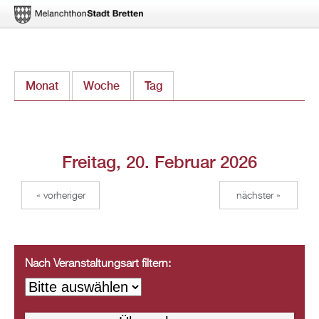
Direkt
Monat
Woche
Tag
(aktiver Reiter)
zum
Inhalt
Freitag, 20. Februar 2026
« vorheriger
nächster »
Nach Veranstaltungsart filtern: