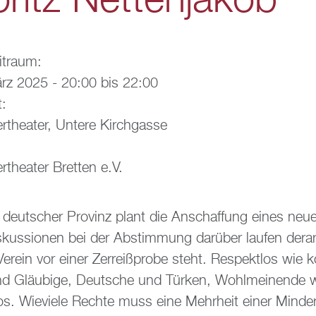
ritz Net­ten­ja­kob
it­raum:
ärz 2025 -
20:00
bis
22:00
t:
thea­ter, Un­te­re Kirch­gas­se
­thea­ter Brett­en e.V.
n deut­scher Pro­vinz plant die An­schaf­fung eines neue
is­kus­sio­nen bei der Ab­stim­mung dar­über lau­fen der
­ein vor einer Zer­rei­ß­pro­be steht. Re­spekt­los wie ko
nd Gläu­bi­ge, Deut­sche und Tür­ken, Wohl­mei­nen­de w
s. Wie­vie­le Rech­te muss eine Mehr­heit einer Min­der