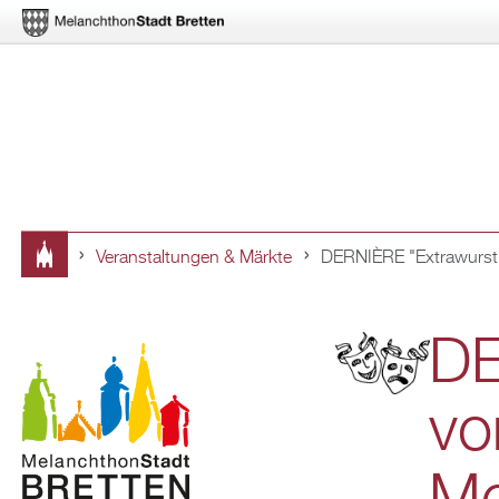
Ver­an­stal­tun­gen & Märk­te
DER­NIÈ­RE "Ex­tra­wurst
Sie
sind
DE
hier
vo