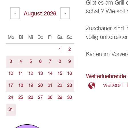
Gibt es am Grill e
schaft? Wie soll
Au­gust 2026
«
»
Zu­schau­er sind in 
völ­lig un­kor­rek­te
Mo
Di
Mi
Do
Fr
Sa
So
1
2
Kar­ten im Vor­ve
3
4
5
6
7
8
9
10
11
12
13
14
15
16
Wei­ter­fueh­ren­d
wei­te­re In
17
18
19
20
21
22
23
24
25
26
27
28
29
30
31