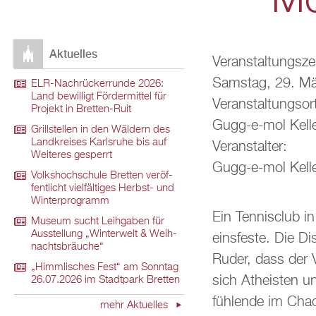
Mo­
Ak­tu­el­les
Ver­an­stal­tungs­ze
Sams­tag, 29. M
ELR-Nach­rü­ck­er­run­de 2026:
Land be­wil­ligt För­der­mit­tel für
Ver­an­stal­tungs­or
Pro­jekt in Brett­en-Ruit
Gugg-e-mol Kel­ler­
Grill­stel­len in den Wäl­dern des
Land­krei­ses Karls­ru­he bis auf
Ver­an­stal­ter:
Wei­te­res ge­sperrt
Gugg-e-mol Kel­ler
Volks­hoch­schu­le Brett­en ver­öf­
fent­licht viel­fäl­ti­ges Herbst- und
Win­ter­pro­gramm
Ein Ten­nis­club i
Mu­se­um sucht Leih­ga­ben für
Aus­stel­lung „Win­ter­welt & Weih­
eins­fes­te. Die D
nachts­bräu­che“
Ruder, dass der Ver
„Himm­li­sches Fest“ am Sonn­tag
sich Athe­is­ten u
26.07.2026 im Stadt­park Brett­en
füh­len­de im Chao
mehr Ak­tu­el­les