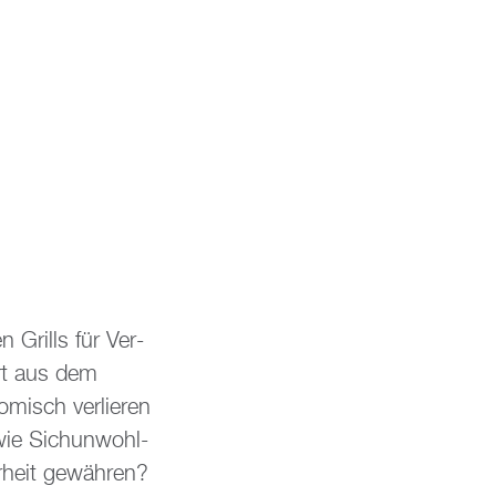
n Grills für Ver­
­art aus dem
­misch ver­lie­ren
ie Si­ch­un­wohl­
­heit ge­wäh­ren?