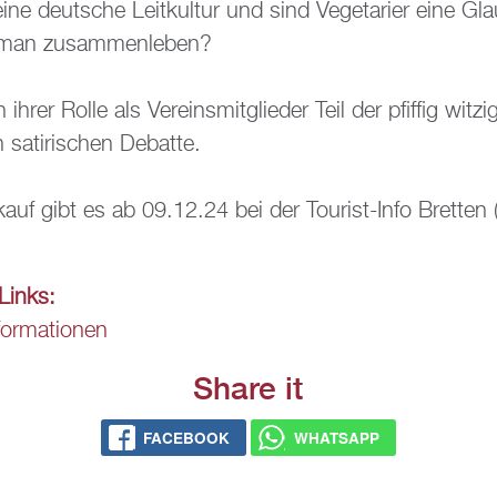
ine deut­sche Leit­kul­tur und sind Ve­ge­ta­ri­er eine Gl
 man zu­sam­men­le­ben?
ihrer Rolle als Ver­eins­mit­glie­der Teil der pfif­fig wit­zi
n sa­ti­ri­schen De­bat­te.
r­kauf gibt es ab 09.12.24 bei der Tou­rist-Info Brett­
e Links:
­for­ma­tio­nen
Share it
FACE­BOOK
WHATS­APP