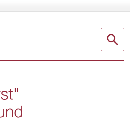
st"
 und