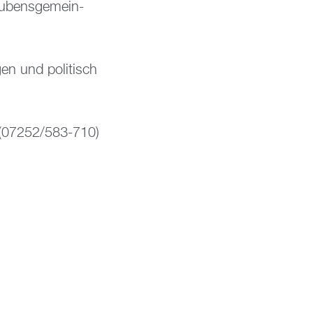
au­bens­ge­mein­
­gen und po­li­tisch
en (07252/583-710)