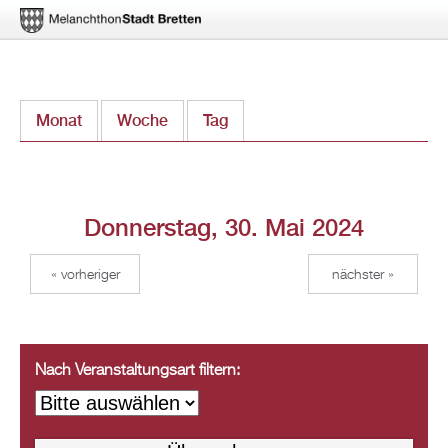
Direkt
Monat
Woche
Tag
(aktiver Reiter)
zum
Inhalt
Donnerstag, 30. Mai 2024
« vorheriger
nächster »
Nach Veranstaltungsart filtern: