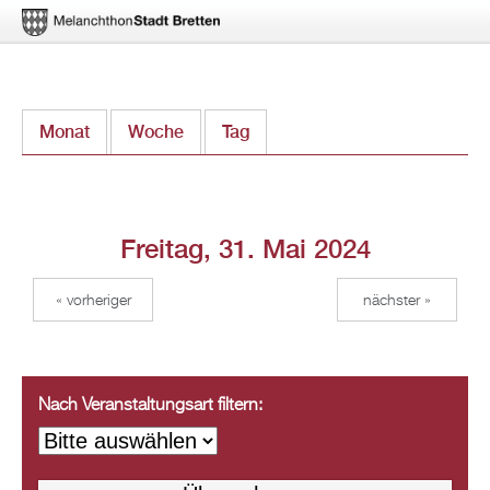
Direkt
Monat
Woche
Tag
(aktiver Reiter)
zum
Inhalt
Freitag, 31. Mai 2024
« vorheriger
nächster »
Nach Veranstaltungsart filtern: