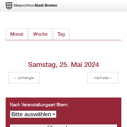
Direkt
Monat
Woche
Tag
(aktiver Reiter)
zum
Inhalt
Samstag, 25. Mai 2024
« vorheriger
nächster »
Nach Veranstaltungsart filtern: