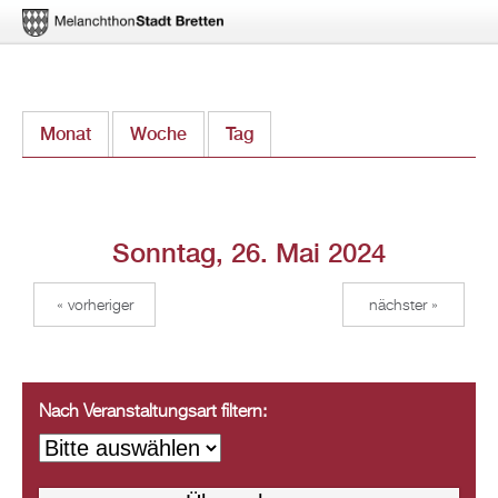
Direkt
Monat
Woche
Tag
(aktiver Reiter)
zum
Inhalt
Sonntag, 26. Mai 2024
« vorheriger
nächster »
Nach Veranstaltungsart filtern: