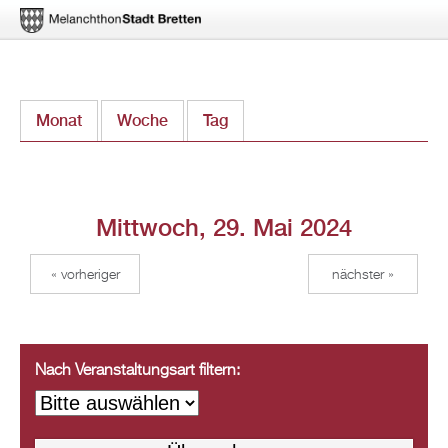
Direkt
Monat
Woche
Tag
(aktiver Reiter)
zum
Inhalt
Mittwoch, 29. Mai 2024
« vorheriger
nächster »
Nach Veranstaltungsart filtern: