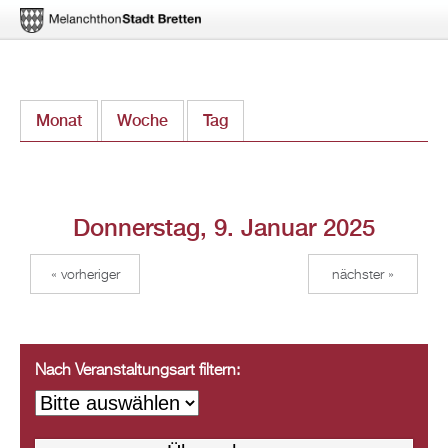
Direkt
Monat
Woche
Tag
(aktiver Reiter)
zum
Inhalt
Donnerstag, 9. Januar 2025
« vorheriger
nächster »
Nach Veranstaltungsart filtern: