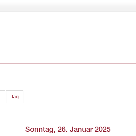
Direkt
zum
Inhalt
e
Tag
(aktiver Reiter)
Sonntag, 26. Januar 2025