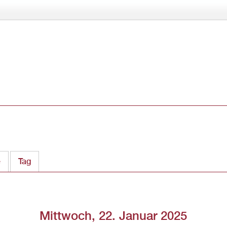
Direkt
zum
Inhalt
e
Tag
(aktiver Reiter)
Mittwoch, 22. Januar 2025