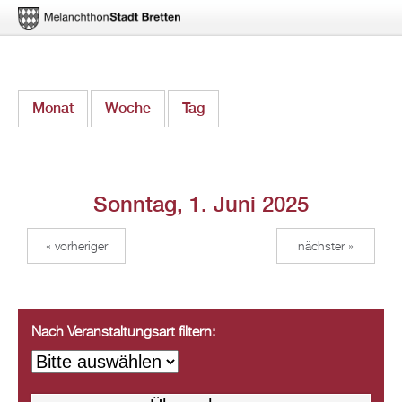
Direkt
Monat
Woche
Tag
(aktiver Reiter)
zum
Inhalt
Sonntag, 1. Juni 2025
« vorheriger
nächster »
Nach Veranstaltungsart filtern: