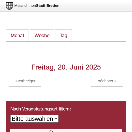
Direkt
Monat
Woche
Tag
(aktiver Reiter)
zum
Inhalt
Freitag, 20. Juni 2025
« vorheriger
nächster »
Nach Veranstaltungsart filtern: