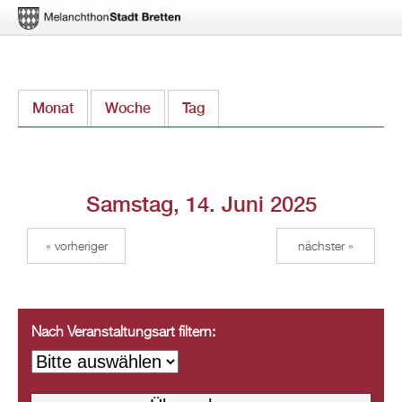
Direkt
Monat
Woche
Tag
(aktiver Reiter)
zum
Inhalt
Samstag, 14. Juni 2025
« vorheriger
nächster »
Nach Veranstaltungsart filtern: