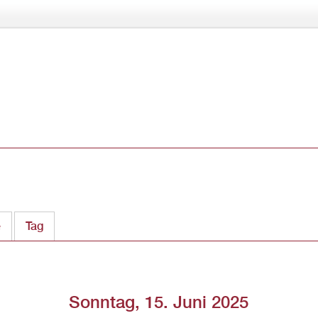
Direkt
zum
Inhalt
e
Tag
(aktiver Reiter)
Sonntag, 15. Juni 2025