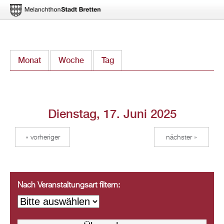
Direkt
Monat
Woche
Tag
(aktiver Reiter)
zum
Inhalt
Dienstag, 17. Juni 2025
« vorheriger
nächster »
Nach Veranstaltungsart filtern: