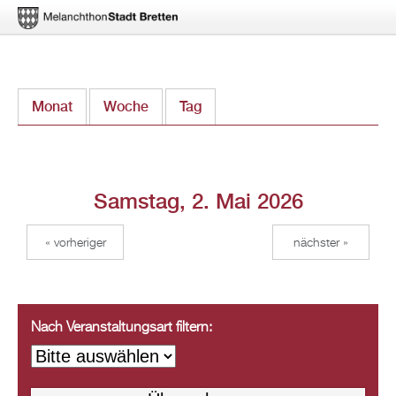
Direkt
Monat
Woche
Tag
(aktiver Reiter)
zum
Inhalt
Samstag, 2. Mai 2026
« vorheriger
nächster »
Nach Veranstaltungsart filtern: