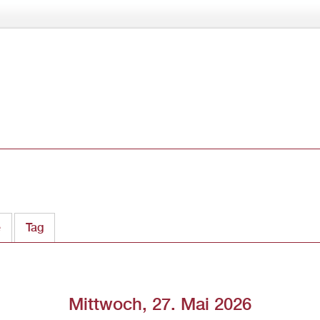
Direkt
zum
Inhalt
e
Tag
(aktiver Reiter)
Mittwoch, 27. Mai 2026