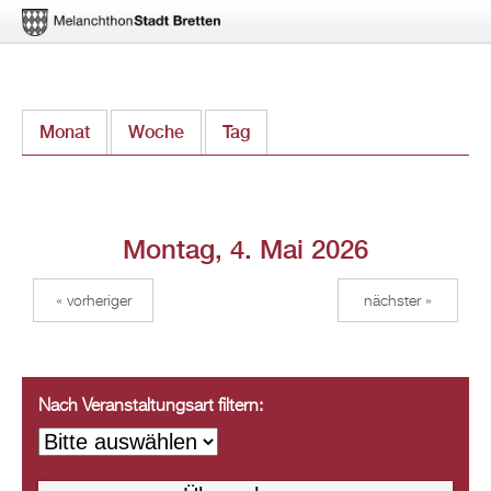
Direkt
Monat
Woche
Tag
(aktiver Reiter)
zum
Inhalt
Montag, 4. Mai 2026
« vorheriger
nächster »
Nach Veranstaltungsart filtern: