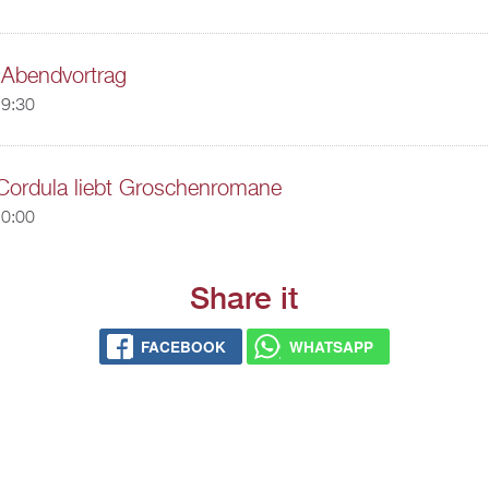
r Abendvortrag
19:30
Cordula liebt Groschenromane
20:00
Share it
FACEBOOK
WHATSAPP