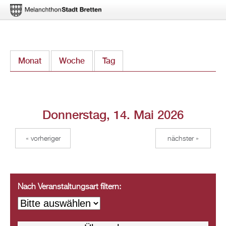
Direkt
Monat
Woche
Tag
(aktiver Reiter)
zum
Inhalt
Donnerstag, 14. Mai 2026
« vorheriger
nächster »
Nach Veranstaltungsart filtern: