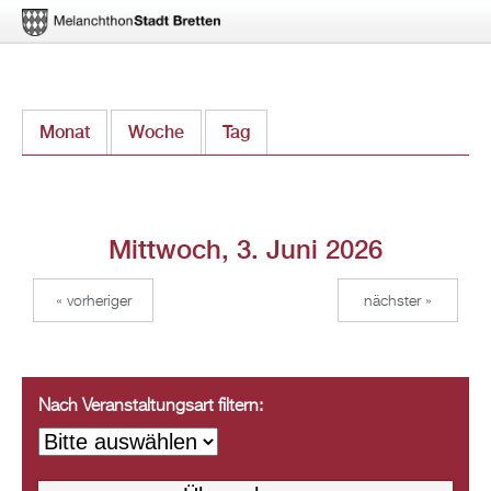
Direkt
Monat
Woche
Tag
(aktiver Reiter)
zum
Inhalt
Mittwoch, 3. Juni 2026
« vorheriger
nächster »
Nach Veranstaltungsart filtern: