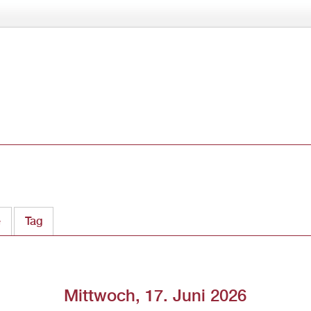
Direkt
zum
Inhalt
e
Tag
(aktiver Reiter)
Mittwoch, 17. Juni 2026