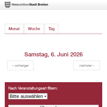
Direkt
Monat
Woche
Tag
(aktiver Reiter)
zum
Inhalt
Samstag, 6. Juni 2026
« vorheriger
nächster »
Nach Veranstaltungsart filtern: