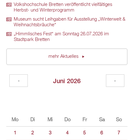
Volkshochschule Bretten veröffentlicht vielfältiges
Herbst- und Winterprogramm
Museum sucht Leihgaben für Ausstellung „Winterwelt &
Weihnachtsbräuche“
„Himmlisches Fest“ am Sonntag 26.07.2026 im
Stadtpark Bretten
mehr Aktuelles
Juni 2026
«
»
Mo
Di
Mi
Do
Fr
Sa
So
1
2
3
4
5
6
7