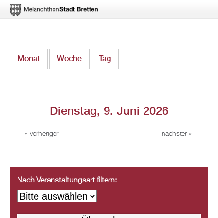
Direkt
Monat
Woche
Tag
(aktiver Reiter)
zum
Inhalt
Dienstag, 9. Juni 2026
« vorheriger
nächster »
Nach Veranstaltungsart filtern: